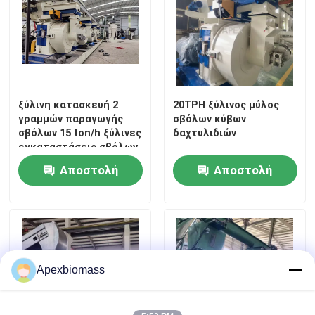
ξύλινη κατασκευή 2
20TPH ξύλινος μύλος
γραμμών παραγωγής
σβόλων κύβων
σβόλων 15 ton/h ξύλινες
δαχτυλιδιών
εγκαταστάσεις σβόλων
κυλίνδρων
Αποστολή
Αποστολή
ερώτησης
ερώτησης
Αρχική Σελίδα
Προϊόντα
Apexbiomass
Βίντεο