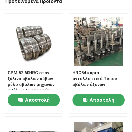
Προτεινόμενα Προϊόντα
CPM 52 60HRC στον
HRC54 κύρια
ξύλινο σβόλων κύβων
ανταλλακτικά Τύπου
μύλο σβόλων μηχανών
σβόλων άξονων
σβόλων ζωοτροφών
κατασκευαστών ξύλινο
Αποστολή
Αποστολή
ερώτησης
ερώτησης