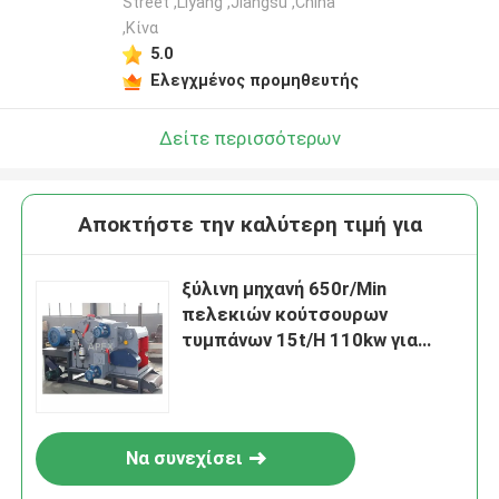
Street ,Liyang ,Jiangsu ,China
,Κίνα
5.0
Ελεγχμένος προμηθευτής
Δείτε περισσότερων
Αποκτήστε την καλύτερη τιμή για
ξύλινη μηχανή 650r/Min
πελεκιών κούτσουρων
τυμπάνων 15t/H 110kw για
τους μύλους εγγράφου
Να συνεχίσει