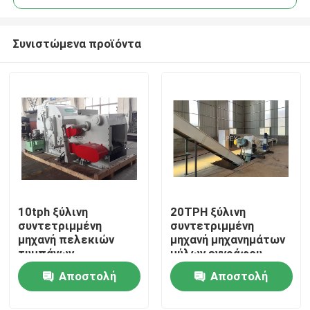
Συνιστώμενα προϊόντα
10tph ξύλινη
20TPH ξύλινη
Αρχική Σελίδα
συντετριμμένη
συντετριμμένη
μηχανή πελεκιών
μηχανή μηχανημάτων
τυμπάνων
μύλων εγγράφου
Προϊόντα
Αποστολή
Αποστολή
ερώτησης
ερώτησης
Βίντεο