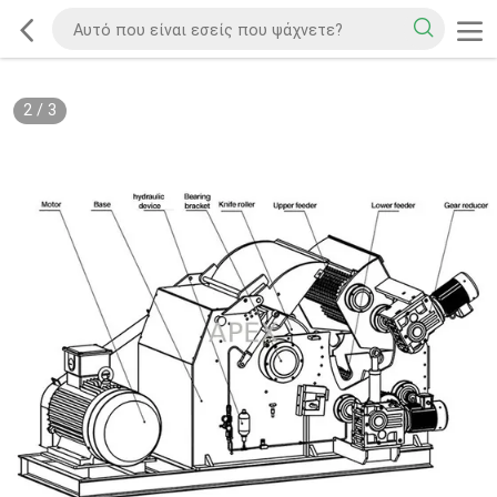
2
/
3