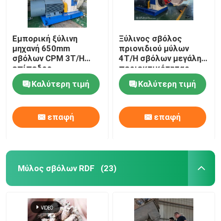
Εμπορική ξύλινη
Ξύλινος σβόλος
μηχανή 650mm
πριονιδιού μύλων
σβόλων CPM 3T/H
4T/H σβόλων μεγάλης
επίπεδος
περιεκτικότητας
εξοπλισμός μύλων
200kw ξύλινος που
Καλύτερη τιμή
Καλύτερη τιμή
σβόλων κύβων
κατασκευάζει τη
μηχανή μύλων
επαφή
επαφή
Μύλος σβόλων RDF
(23)