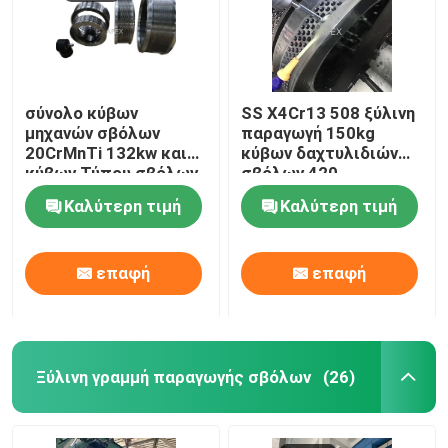
σύνολο κύβων
SS X4Cr13 508 ξύλινη
μηχανών σβόλων
παραγωγή 150kg
20CrMnTi 132kw και
κύβων δαχτυλιδιών
κύβων Τύπου σβόλων
σβόλων 420
κυλίνδρων 180kg
Καλύτερη τιμή
Καλύτερη τιμή
επαφή
επαφή
Ξύλινη γραμμή παραγωγής σβόλων
(26)