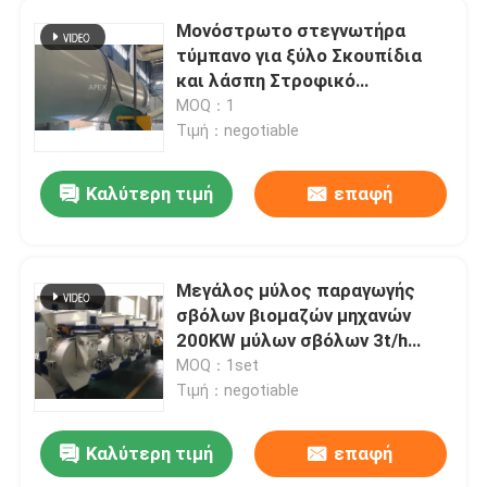
Μονόστρωτο στεγνωτήρα
τύμπανο για ξύλο Σκουπίδια
και λάσπη Στροφικό
στεγνωτήρα 5t/h
MOQ：1
Τιμή：negotiable
Καλύτερη τιμή
επαφή
Μεγάλος μύλος παραγωγής
σβόλων βιομαζών μηχανών
200KW μύλων σβόλων 3t/h
ξύλινος
MOQ：1set
Τιμή：negotiable
Καλύτερη τιμή
επαφή