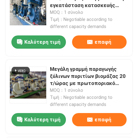
εγκατάσταση κατασκευής
ξύλινων πυριτίων με κινητό
MOQ：1 σύνολο
πάτωμα
Τιμή：Negotiable according to
different capacity demands
Καλύτερη τιμή
επαφή
Μεγάλη γραμμή παραγωγής
ξύλινων πυριτίων βιομάζας 20
τ/ώρας με πρωτοποριακό
σχεδιασμό χωρίς σκόνη
MOQ：1 σύνολο
Τιμή：Negotiable according to
different capacity demands
Καλύτερη τιμή
επαφή