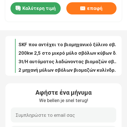
Καλύτερη τιμή
επαφή
Σβόλος αλφάλφα βιομαζών χλόης που κάνει το μύλο NSK σβόλων φλοιών ρυζιού μηχανών που αντέχει 678
Σχετικά με εμάς
Μηχανή μύλων σβόλων βιομαζών μίσχων 2t/H βαμβακιού EFB για ξύλινο 132kw
SKF που αντέχει το βιομηχανικό ξύλινο σβόλο μηχανών MZHL508 μύλων σβόλων βιομαζών 1.5ton/Hr
Γύρος εργοστασίων
200kw 2,5 στο μικρό μύλο σβόλων κύβων δαχτυλιδιών μηχανών μύλων σβόλων βιομαζών 3ton/Hr
3t/H αυτόματος λαδώνοντας βιομαζών σβόλων μύλων μύλος σβόλων μηχανών εμπορικός ξύλινος
2 μηχανή μύλων σβόλων βιομαζών κυλίνδρων 1tph
Ποιοτικός έλεγχος
1t/H οριζόντιος μύλος σβόλων φλοιών ρυζιού κατασκευαστών 110kw EFB σβόλων βιομαζών
ξύλινος μύλος 6mm σβόλων βιομαζών 3t/Hour 200kw μηχανή μύλων σβόλων ζωοτροφών
επαφή
5to 6t/Hr 4mm 5mm ξύλινη σβόλων γραμμών παραγωγής πλήρης σβόλων παραγωγή σβόλων καυσίμων μύλων ξύλινη
ξύλινος σβόλος καυσίμων βιομαζών γραμμών παραγωγής 10t/H σβόλων 6mm 1.5tph που κατασκευάζει τη μηχανή
Νέα
Αφήστε ένα μήνυμα
5 στη γραμμή παραγωγής σβόλων βιομαζών αχύρου 6TPH 5mm για το σβόλο αποβλήτων γεωργίας
We bellen je snel terug!
2 στη 3Η ξύλινη γραμμή παραγωγής 5mm σβόλων ξύλινος μύλος σβόλων βιομαζών
Όλες οι περιπτώσεις
0,8 στο μικρό ξύλινο μύλο σβόλων κύβων δαχτυλιδιών μηχανών 4Cr13 σβόλων 1TPH
ξύλινη γραμμή παραγωγής 508mm σβόλων 132kw 2ton/H ξύλινος μύλος σβόλων βιομαζών
Ζητήστε ένα απόσπασμα