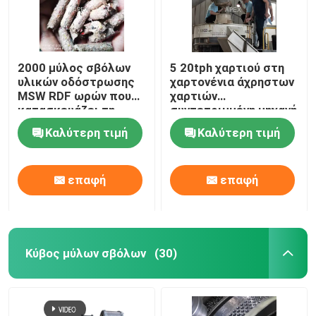
2000 μύλος σβόλων
5 20tph χαρτιού στη
υλικών οδόστρωσης
χαρτονένια άχρηστων
MSW RDF ωρών που
χαρτιών
κατασκευάζει τη
συντετριμμένη μηχανή
μηχανή 7.5kw
καταστροφέων
Καλύτερη τιμή
Καλύτερη τιμή
εγγράφων μηχανών
βιοδιασπάσιμη
επαφή
επαφή
Κύβος μύλων σβόλων
(30)