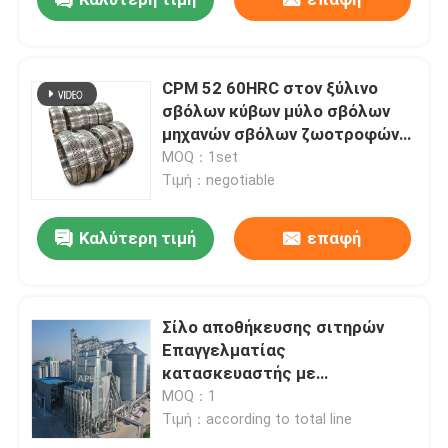
CPM 52 60HRC στον ξύλινο
σβόλων κύβων μύλο σβόλων
μηχανών σβόλων ζωοτροφών
κατασκευαστών ξύλινο
MOQ：1set
Τιμή：negotiable
Καλύτερη τιμή
επαφή
Αρχική Σελίδα
Σίλο αποθήκευσης σιτηρών
Επαγγελματίας
κατασκευαστής με
Προϊόντα
ανελκυστήρα κουβά
MOQ：1
Τιμή：according to total line
Βίντεο