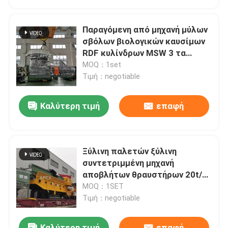
Παραγόμενη από μηχανή μύλων
σβόλων βιολογικών καυσίμων
RDF κυλίνδρων MSW 3 τα
απορρίματα κανένα ρουλεμάν
MOQ：1set
κυλίνδρων.
Τιμή：negotiable
Καλύτερη τιμή
επαφή
Ξύλινη παλετών ξύλινη
συντετριμμένη μηχανή
αποβλήτων θραυστήρων 20t/h
βαριά σκονισμένη στο VN
MOQ：1SET
Τιμή：negotiable
Καλύτερη τιμή
επαφή