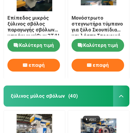
Εξοπλισμός μεταφοράς
Επίπεδος μικρός
Μονόστρωτο
ξύλινος σβόλος
στεγνωτήρα τύμπανο
παραγωγής σβόλων
για ξύλο Σκουπίδια
Σιδηροτροφείο ζωοτροφών
μανιόκων κύβων 3T/H
και λάσπη Στροφικό
δαχτυλιδιών που
στεγνωτήρα 5t/h
Καλύτερη τιμή
Καλύτερη τιμή
κατασκευάζει τη
Κοχύλι κυλίνδρων μηχανών σβόλων
μηχανή
επαφή
επαφή
Μηχανή μύλων σφυριών
Μηχανή με δισκία ξύλου βιομάζας
ξύλινος μύλος σβόλων
(40)
Σίλο αποθήκευσης σιτηρών