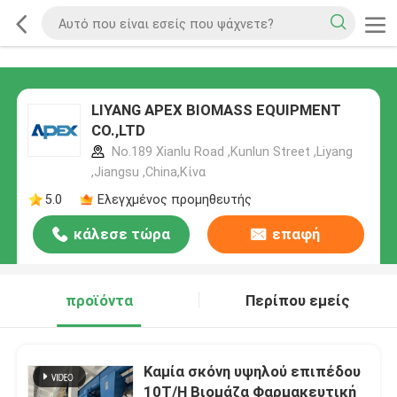
LIYANG APEX BIOMASS EQUIPMENT
CO.,LTD
No.189 Xianlu Road ,Kunlun Street ,Liyang
,Jiangsu ,China,Κίνα
5.0
Ελεγχμένος προμηθευτής
κάλεσε τώρα
επαφή
προϊόντα
Περίπου εμείς
Καμία σκόνη υψηλού επιπέδου
10T/H Βιομάζα Φαρμακευτική