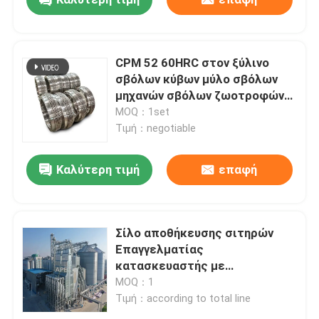
CPM 52 60HRC στον ξύλινο
σβόλων κύβων μύλο σβόλων
μηχανών σβόλων ζωοτροφών
κατασκευαστών ξύλινο
MOQ：1set
Τιμή：negotiable
Καλύτερη τιμή
επαφή
Αρχική Σελίδα
Σίλο αποθήκευσης σιτηρών
Επαγγελματίας
κατασκευαστής με
Προϊόντα
ανελκυστήρα κουβά
MOQ：1
Τιμή：according to total line
Βίντεο