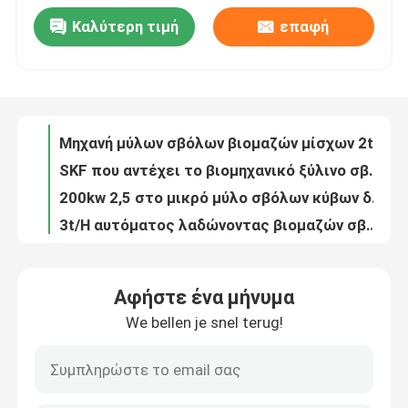
Καλύτερη τιμή
επαφή
Σβόλος αλφάλφα βιομαζών χλόης που κάνει το μύλο NSK σβόλων φλοιών ρυζιού μηχανών που αντέχει 678
Σχετικά με εμάς
Μηχανή μύλων σβόλων βιομαζών μίσχων 2t/H βαμβακιού EFB για ξύλινο 132kw
SKF που αντέχει το βιομηχανικό ξύλινο σβόλο μηχανών MZHL508 μύλων σβόλων βιομαζών 1.5ton/Hr
Γύρος εργοστασίων
200kw 2,5 στο μικρό μύλο σβόλων κύβων δαχτυλιδιών μηχανών μύλων σβόλων βιομαζών 3ton/Hr
3t/H αυτόματος λαδώνοντας βιομαζών σβόλων μύλων μύλος σβόλων μηχανών εμπορικός ξύλινος
2 μηχανή μύλων σβόλων βιομαζών κυλίνδρων 1tph
Ποιοτικός έλεγχος
1t/H οριζόντιος μύλος σβόλων φλοιών ρυζιού κατασκευαστών 110kw EFB σβόλων βιομαζών
ξύλινος μύλος 6mm σβόλων βιομαζών 3t/Hour 200kw μηχανή μύλων σβόλων ζωοτροφών
επαφή
5to 6t/Hr 4mm 5mm ξύλινη σβόλων γραμμών παραγωγής πλήρης σβόλων παραγωγή σβόλων καυσίμων μύλων ξύλινη
ξύλινος σβόλος καυσίμων βιομαζών γραμμών παραγωγής 10t/H σβόλων 6mm 1.5tph που κατασκευάζει τη μηχανή
Νέα
Αφήστε ένα μήνυμα
5 στη γραμμή παραγωγής σβόλων βιομαζών αχύρου 6TPH 5mm για το σβόλο αποβλήτων γεωργίας
We bellen je snel terug!
2 στη 3Η ξύλινη γραμμή παραγωγής 5mm σβόλων ξύλινος μύλος σβόλων βιομαζών
Όλες οι περιπτώσεις
0,8 στο μικρό ξύλινο μύλο σβόλων κύβων δαχτυλιδιών μηχανών 4Cr13 σβόλων 1TPH
ξύλινη γραμμή παραγωγής 508mm σβόλων 132kw 2ton/H ξύλινος μύλος σβόλων βιομαζών
Ζητήστε ένα απόσπασμα