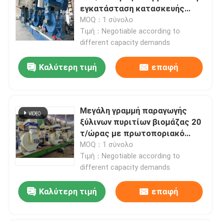
εγκατάσταση κατασκευής
ξύλινων πυριτίων με κινητό
MOQ：1 σύνολο
πάτωμα
Τιμή：Negotiable according to
different capacity demands
Καλύτερη τιμή
επαφή
Μεγάλη γραμμή παραγωγής
ξύλινων πυριτίων βιομάζας 20
τ/ώρας με πρωτοποριακό
σχεδιασμό χωρίς σκόνη
MOQ：1 σύνολο
Τιμή：Negotiable according to
different capacity demands
Καλύτερη τιμή
επαφή