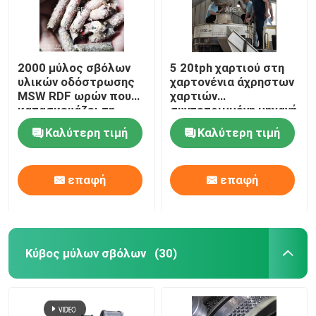
2000 μύλος σβόλων
5 20tph χαρτιού στη
υλικών οδόστρωσης
χαρτονένια άχρηστων
MSW RDF ωρών που
χαρτιών
κατασκευάζει τη
συντετριμμένη μηχανή
μηχανή 7.5kw
καταστροφέων
Καλύτερη τιμή
Καλύτερη τιμή
εγγράφων μηχανών
βιοδιασπάσιμη
επαφή
επαφή
Κύβος μύλων σβόλων
(30)