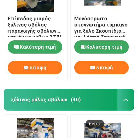
Εξοπλισμός μεταφοράς
Επίπεδος μικρός
Μονόστρωτο
ξύλινος σβόλος
στεγνωτήρα τύμπανο
παραγωγής σβόλων
για ξύλο Σκουπίδια
Σιδηροτροφείο ζωοτροφών
μανιόκων κύβων 3T/H
και λάσπη Στροφικό
δαχτυλιδιών που
στεγνωτήρα 5t/h
Καλύτερη τιμή
Καλύτερη τιμή
κατασκευάζει τη
Κοχύλι κυλίνδρων μηχανών σβόλων
μηχανή
επαφή
επαφή
Μηχανή μύλων σφυριών
Μηχανή με δισκία ξύλου βιομάζας
ξύλινος μύλος σβόλων
(40)
Σίλο αποθήκευσης σιτηρών