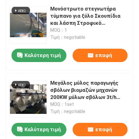
Μονόστρωτο στεγνωτήρα
τύμπανο για ξύλο Σκουπίδια
και λάσπη Στροφικό
στεγνωτήρα 5t/h
MOQ：1
Τιμή：negotiable
Καλύτερη τιμή
επαφή
Μεγάλος μύλος παραγωγής
σβόλων βιομαζών μηχανών
200KW μύλων σβόλων 3t/h
ξύλινος
MOQ：1set
Τιμή：negotiable
Καλύτερη τιμή
επαφή