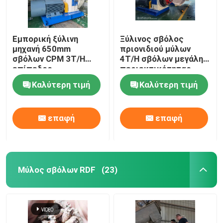
Εμπορική ξύλινη
Ξύλινος σβόλος
μηχανή 650mm
πριονιδιού μύλων
σβόλων CPM 3T/H
4T/H σβόλων μεγάλης
επίπεδος
περιεκτικότητας
εξοπλισμός μύλων
200kw ξύλινος που
Καλύτερη τιμή
Καλύτερη τιμή
σβόλων κύβων
κατασκευάζει τη
μηχανή μύλων
επαφή
επαφή
Μύλος σβόλων RDF
(23)