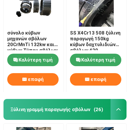
σύνολο κύβων
SS X4Cr13 508 ξύλινη
μηχανών σβόλων
παραγωγή 150kg
20CrMnTi 132kw και
κύβων δαχτυλιδιών
κύβων Τύπου σβόλων
σβόλων 420
κυλίνδρων 180kg
Καλύτερη τιμή
Καλύτερη τιμή
επαφή
επαφή
Ξύλινη γραμμή παραγωγής σβόλων
(26)