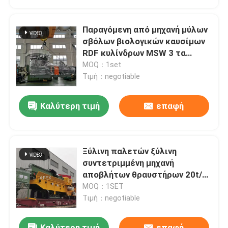
Παραγόμενη από μηχανή μύλων
σβόλων βιολογικών καυσίμων
RDF κυλίνδρων MSW 3 τα
απορρίματα κανένα ρουλεμάν
MOQ：1set
κυλίνδρων.
Τιμή：negotiable
Καλύτερη τιμή
επαφή
Ξύλινη παλετών ξύλινη
συντετριμμένη μηχανή
αποβλήτων θραυστήρων 20t/h
βαριά σκονισμένη στο VN
MOQ：1SET
Τιμή：negotiable
Καλύτερη τιμή
επαφή