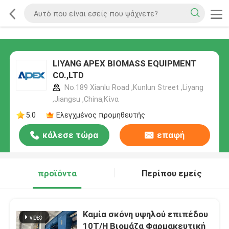
LIYANG APEX BIOMASS EQUIPMENT
CO.,LTD
No.189 Xianlu Road ,Kunlun Street ,Liyang
,Jiangsu ,China,Κίνα
5.0
Ελεγχμένος προμηθευτής
κάλεσε τώρα
επαφή
προϊόντα
Περίπου εμείς
Καμία σκόνη υψηλού επιπέδου
10T/H Βιομάζα Φαρμακευτική